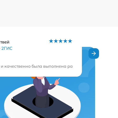
твей
–
2ГИС
ень радуют. Рекомендую всем!
 и качественно была выполнена работа. Не ожидал, что