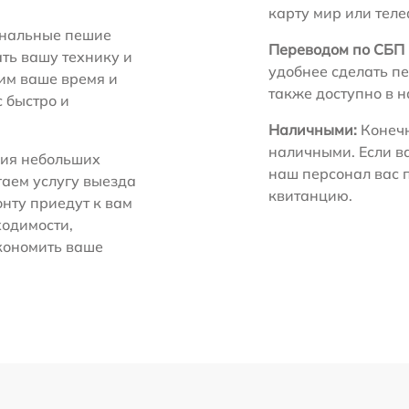
карту мир или тел
нальные пешие
Переводом по СБП 
ть вашу технику и
удобнее сделать пе
ним ваше время и
также доступно в 
с быстро и
Наличными:
Конечн
наличными. Если в
ия небольших
наш персонал вас 
гаем услугу выезда
квитанцию.
нту приедут к вам
ходимости,
экономить ваше