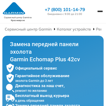
+7 (800) 101-14-79
Ежедневно с 9:00 до 21:00
Сервисный центр Garmin
в
Красноярске
Сервисный центр Garmin
Каталог устройств
Ремо
Замена передней панели
эхолота
Garmin Echomap Plus 42cv
Официальный сервис
Гарантийное обслуживание
эхолота Garmin до 3 лет
Диагностика за наш счет,
ремонт по желанию
Бесплатный выезд курьера
в день обращения
Замена передней панели эхолота