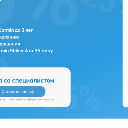
Garmin до 3 лет
 желанию
бращения
min Striker 4 от 35 минут
я со специалистом
Оставить заявку
есь c
политикой конфиденциальности