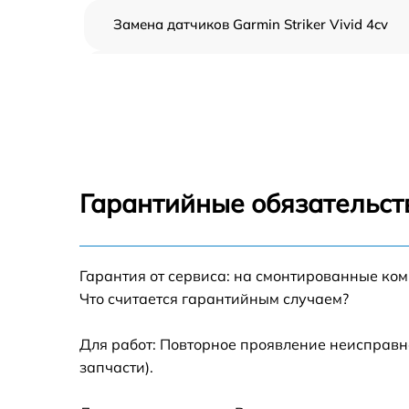
Замена датчиков Garmin Striker Vivid 4cv
Замена корпуса Garmin Striker Vivid 4cv
Замена микросхем системной логики Garmi
Striker Vivid 4cv
Замена экрана Garmin Striker Vivid 4cv
Гарантийные обязательст
Замена процессора Garmin Striker Vivid 4cv
Гарантия от сервиса: на смонтированные ко
Прошивка Garmin Striker Vivid 4cv
Что считается гарантийным случаем?
Замена разъема Garmin Striker Vivid 4cv
Для работ: Повторное проявление неисправн
запчасти).
Замена зуммера Garmin Striker Vivid 4cv