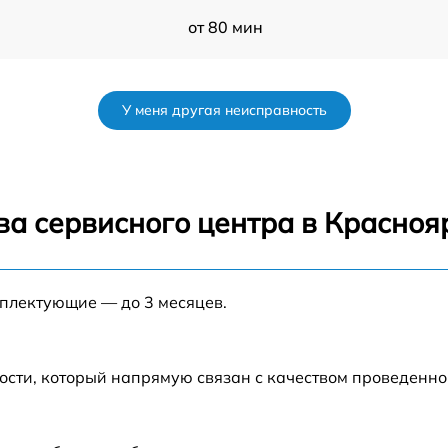
от 80 мин
от 50 мин
У меня другая неисправность
n
от 60 мин
от 60 мин
ва сервисного центра в Красноя
от 50 мин
мплектующие — до 3 месяцев.
от 60 мин
от 90 мин
ости, который напрямую связан с качеством проведенн
от 70 мин