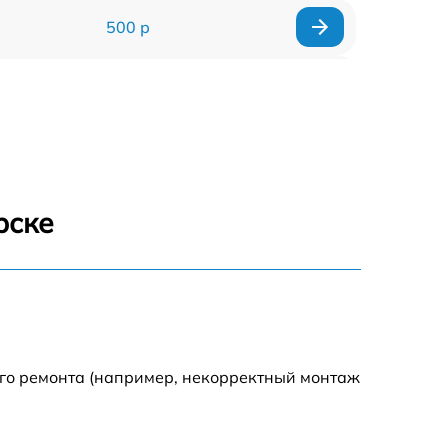
500 р
750 р
500 р
1000 р
рске
500 р
500 р
500 р
ого ремонта (например, некорректный монтаж
500 р