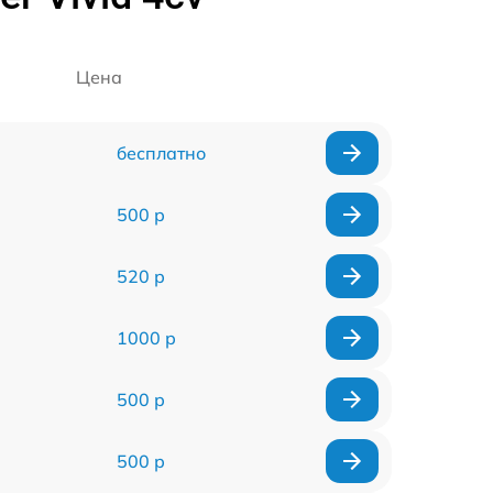
Цена
бесплатно
500 р
520 р
1000 р
500 р
500 р