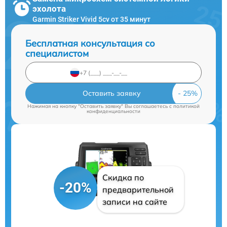
эхолота
Garmin Striker Vivid 5cv от 35 минут
Бесплатная консультация со
специалистом
Оставить заявку
Нажимая на кнопку "Оставить заявку" Вы соглашаетесь c
политикой
конфиденциальности
Скидка по
-20%
предварительной
записи на сайте