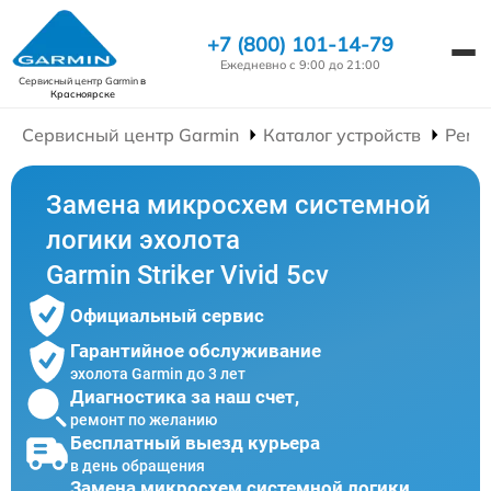
+7 (800) 101-14-79
Ежедневно с 9:00 до 21:00
Сервисный центр Garmin
в
Красноярске
Сервисный центр Garmin
Каталог устройств
Ремо
Замена микросхем системной
логики эхолота
Garmin Striker Vivid 5cv
Официальный сервис
Гарантийное обслуживание
эхолота Garmin до 3 лет
Диагностика за наш счет,
ремонт по желанию
Бесплатный выезд курьера
в день обращения
Замена микросхем системной логики