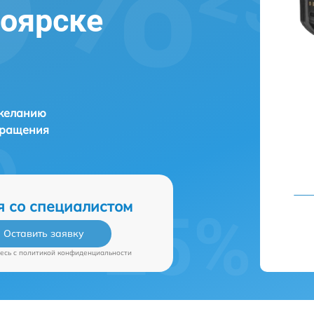
ноярске
 желанию
бращения
я со специалистом
Оставить заявку
есь c
политикой конфиденциальности