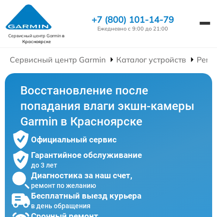
+7 (800) 101-14-79
Ежедневно с 9:00 до 21:00
Сервисный центр Garmin
в
Красноярске
Сервисный центр Garmin
Каталог устройств
Ремо
Восстановление после
попадания влаги экшн-камеры
Garmin в Красноярске
Официальный сервис
Гарантийное обслуживание
до 3 лет
Диагностика за наш счет,
ремонт по желанию
Бесплатный выезд курьера
в день обращения
Срочный ремонт