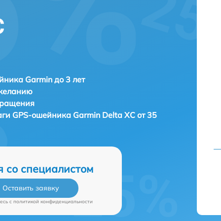
C
ника Garmin до 3 лет
 желанию
бращения
лаги GPS-ошейника
Garmin Delta XC от 35
я со специалистом
Оставить заявку
есь c
политикой конфиденциальности