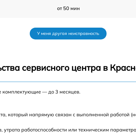
от 50 мин
от 60 мин
У меня другая неисправность
от 50 мин
0
от 60 мин
ства сервисного центра в Крас
от 70 мин
е комплектующие — до 3 месяцев.
от 60 мин
та, который напрямую связан с выполненной работой (н
, утрата работоспособности или техническим параметр