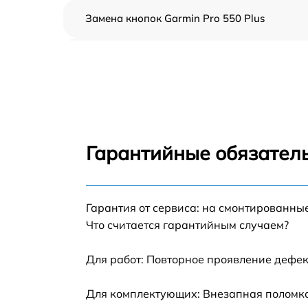
Замена кнопок Garmin Pro 550 Plus
Замена корпуса Garmin Pro 550 Plus
Замена аккумулятора Garmin Pro 550 Plus
Замена контроллер питания Garmin Pro 55
Plus
Гарантийные обязатель
Восстановление после попадания влаги
Garmin Pro 550 Plus
Замена датчиков управления, высоты,
Гарантия от сервиса: на смонтированны
движения Garmin Pro 550 Plus
Что считается гарантийным случаем?
Для работ: Повторное проявление дефек
Для комплектующих: Внезапная поломка