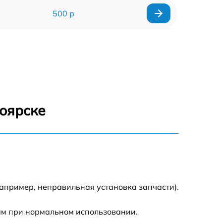
500 р
600 р
800 р
700 р
ноярске
750 р
600 р
апример, неправильная установка запчасти).
ам при нормальном использовании.