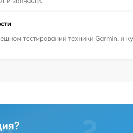
т и запчасти.
сти
ешном тестировании техники Garmin, и ку
ция?