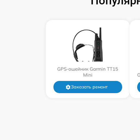
Популяр
GPS-ошейник Garmin TT15
Mini
G
Заказать ремонт