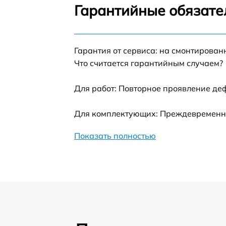
Гарантийные обязате
Замена термотрубок
Гарантия от сервиса: на смонтирова
Замена станции airport
Что считается гарантийным случаем?
Замена подсветки матрицы
Для работ: Повторное проявление де
Замена батареи
Для комплектующих: Преждевременный
Показать полностью
Замена аудио выхода
Замена VGA порта
Замена S-Video порта
Чистка от вирусов