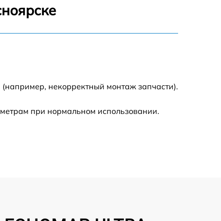
сноярске
500 р
600 р
600 р
 (например, некорректный монтаж запчасти).
1600 р
аметрам при нормальном использовании.
600 р
500 р
500 р
600 р