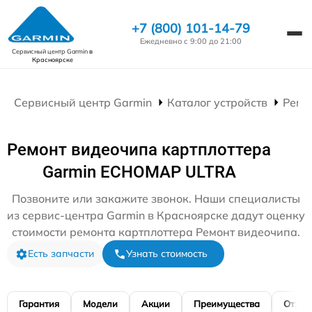
+7 (800) 101-14-79
Ежедневно с 9:00 до 21:00
Сервисный центр Garmin
в
Красноярске
Сервисный центр Garmin
Каталог устройств
Ремо
Ремонт видеочипа картплоттера
Garmin ECHOMAP ULTRA
Позвоните или закажите звонок. Наши специалисты
из сервис-центра Garmin в Красноярске дадут оценку
стоимости ремонта картплоттера Ремонт видеочипа.
Есть запчасти
Узнать стоимость
Гарантия
Модели
Акции
Преимущества
Отзы