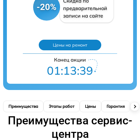
Скидка по
-20%
предварительной
записи на сайте
Цены на ремонт
Конец акции
01:13:38
Преимущества
Этапы работ
Цены
Гарантия
М
Преимущества сервис-
центра