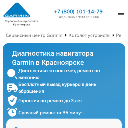
+7 (800) 101-14-79
Ежедневно с 9:00 до 21:00
Сервисный центр Garmin
в
Красноярске
Сервисный центр Garmin
Каталог устройств
Ремо
Диагностика навигатора
Garmin в Красноярске
Диагностика за наш счет, ремонт по
желанию
Бесплатный выезд курьера в день
обращения
Гарантия на ремонт до 3 лет
Срочный ремонт от 35 минут