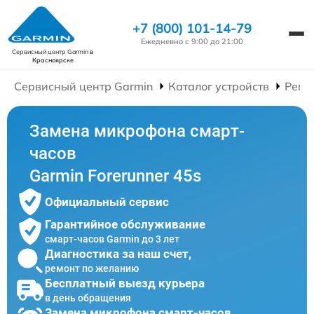
+7 (800) 101-14-79
Ежедневно с 9:00 до 21:00
Сервисный центр Garmin
в
Красноярске
Сервисный центр Garmin
Каталог устройств
Ремо
Замена микрофона смарт-
часов
Garmin Forerunner 45s
Официальный сервис
Гарантийное обслуживание
смарт-часов Garmin до 3 лет
Диагностика за наш счет,
ремонт по желанию
Бесплатный выезд курьера
в день обращения
Замена микрофона смарт-часов