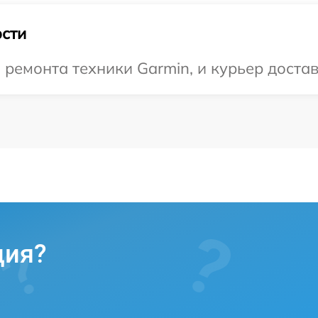
сти
емонта техники Garmin, и курьер достави
ция?