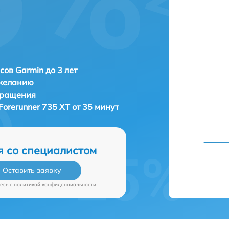
сов Garmin до 3 лет
 желанию
бращения
Forerunner 735 XT от 35 минут
я со специалистом
Оставить заявку
есь c
политикой конфиденциальности