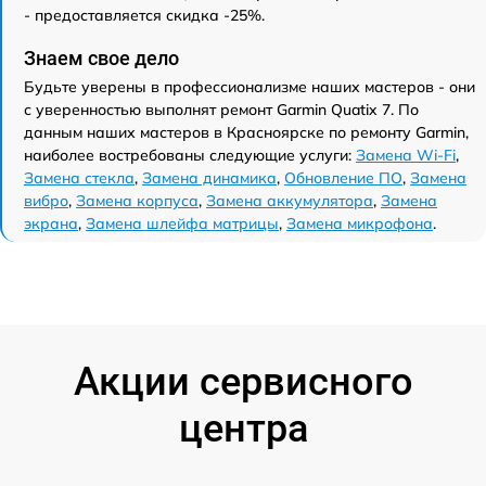
- предоставляется скидка -25%.
Знаем свое дело
Будьте уверены в профессионализме наших мастеров - они
с уверенностью выполнят ремонт Garmin Quatix 7. По
данным наших мастеров в Красноярске по ремонту Garmin,
наиболее востребованы следующие услуги:
Замена Wi-Fi
,
Замена стекла
,
Замена динамика
,
Обновление ПО
,
Замена
вибро
,
Замена корпуса
,
Замена аккумулятора
,
Замена
экрана
,
Замена шлейфа матрицы
,
Замена микрофона
.
Акции сервисного
центра