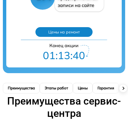
записи на сайте
Цены на ремонт
Конец акции
01:13:39
Преимущества
Этапы работ
Цены
Гарантия
М
Преимущества сервис-
центра