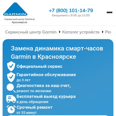
+7 (800) 101-14-79
Ежедневно с 9:00 до 21:00
Сервисный центр Garmin
в
Красноярске
Сервисный центр Garmin
Каталог устройств
Ремо
Замена динамика смарт-часов
Garmin в Красноярске
Официальный сервис
Гарантийное обслуживание
до 3 лет
Диагностика за наш счет,
ремонт по желанию
Бесплатный выезд курьера
в день обращения
Срочный ремонт
от 35 минут