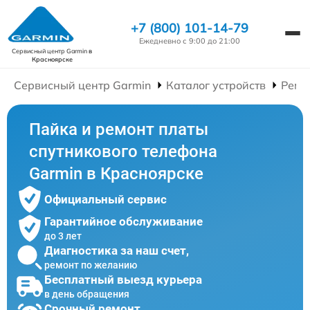
+7 (800) 101-14-79
Ежедневно с 9:00 до 21:00
Сервисный центр Garmin
в
Красноярске
Сервисный центр Garmin
Каталог устройств
Ремо
Пайка и ремонт платы
спутникового телефона
Garmin в Красноярске
Официальный сервис
Гарантийное обслуживание
до 3 лет
Диагностика за наш счет,
ремонт по желанию
Бесплатный выезд курьера
в день обращения
Срочный ремонт