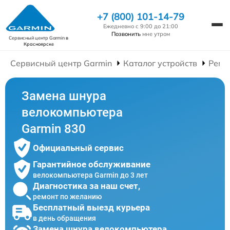
+7 (800) 101-14-79
Ежедневно с 9:00 до 21:00
Позвонить
мне утром
Сервисный центр Garmin
в
Красноярске
Сервисный центр Garmin
Каталог устройств
Ремо
Замена шнура
велокомпьютера
Garmin 830
Официальный сервис
Гарантийное обслуживание
велокомпьютера Garmin до 3 лет
Диагностика за наш счет,
ремонт по желанию
Бесплатный выезд курьера
в день обращения
Замена шнура велокомпьютера