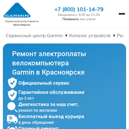
+7 (800) 101-14-79
Ежедневно с 9:00 до 21:00
Позвонить
мне утром
Сервисный центр Garmin
в
Красноярске
Сервисный центр Garmin
Каталог устройств
Ремо
Ремонт электроплаты
велокомпьютера
Garmin в Красноярске
Официальный сервис
Гарантийное обслуживание
до 3 лет
Диагностика за наш счет,
ремонт по желанию
Бесплатный выезд курьера
в день обращения
Срочный ремонт