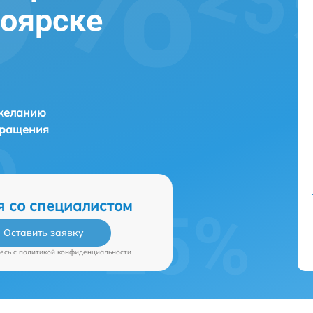
ноярске
 желанию
бращения
я со специалистом
Оставить заявку
есь c
политикой конфиденциальности